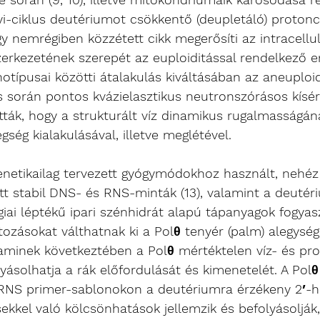
i-ciklus deutériumot csökkentő (deupletáló) protoncs
Egy nemrégiben közzétett cikk megerősíti az intracellul
erkezetének szerepét az euploiditással rendelkező e
otípusai közötti átalakulás kiváltásában az aneuploid
ás során pontos kvázielasztikus neutronszórásos kísér
tták, hogy a strukturált víz dinamikus rugalmasságán
összefügg a rákbetegség kialakulásával, illetve meglétével. 	
enetikailag tervezett gyógymódokhoz használt, nehéz v
tt stabil DNS- és RNS-minták (13), valamint a deuté
iai léptékű ipari szénhidrát alapú tápanyagok fogyasz
tozásokat válthatnak ki a Polθ tenyér (palm) alegysé
, aminek következtében a Polθ mértéktelen víz- és pr
yásolhatja a rák előfordulását és kimenetelét. A Polθ
RNS primer-sablonokon a deutériumra érzékeny 2′-hid
ekkel való kölcsönhatások jellemzik és befolyásolják,