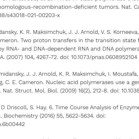
 homologous-recombination-deficient tumors. Nat. Can
1038/s43018-021-00203-x 
dansky, K. R. Maksimchuk, J. J. Arnold, V. S. Korneeva,
ameron. Two proton transfers in the transition state f
d by RNA- and DNA-dependent RNA and DNA polymeras
 A. (2007) 104, 4267-72. doi: 10.1073/pnas.0608952104 
Smidansky, J. J. Arnold, K. R. Maksimchuk, I. Moustafa,
g, C. E. Cameron. Nucleic acid polymerases use a gen
. Nat. Struct. Mol. Biol. (2009) 16(2), 212-8. doi: 10.1
. D Driscoll, S. Hay. 6. Time Course Analysis of Enzy
 Biochemistry (2016) 55, 5622-5634. doi: 
m.6b00442 