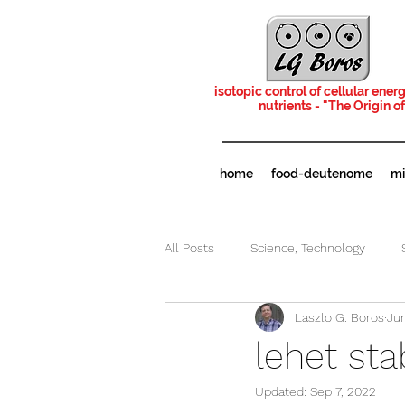
isotopic control of cellular ene
nutrients - "The Origin 
home
food-deutenome
mi
All Posts
Science, Technology
Laszlo G. Boros
Jun
lehet sta
Updated:
Sep 7, 2022