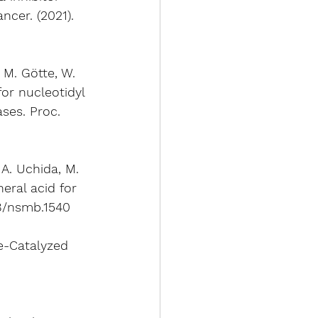
cer. (2021). 
 M. Götte, W. 
or nucleotidyl 
es. Proc. 
 A. Uchida, M. 
eral acid for 
038/nsmb.1540 
me-Catalyzed 