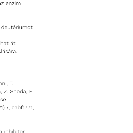
az enzim 
s deutériumot 
hat át. 
slására.
ni, T. 
, Z. Shoda, E. 
rse 
 7, eabf1771, 
a inhibitor 