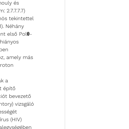
mouly és 
 2.7.7.7.7) 
ös tekintettel 
1). Néhány 
nt első Polθ-
hiányos 
kben 
hoz, amely más 
roton 
ák a 
 építő 
iót bevezető 
tory) vizsgáló 
ességét 
us (HIV) 
 alegységében 