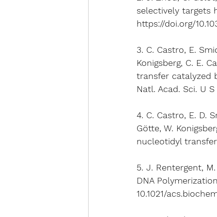
selectively targets
https://doi.org/10.
3. C. Castro, E. Smi
Konigsberg, C. E. C
transfer catalyze
Natl. Acad. Sci. U S
4. C. Castro, E. D. 
Götte, W. Konigsber
nucleotidyl transfer
5. J. Rentergent, M
DNA Polymerization.
10.1021/acs.bioche