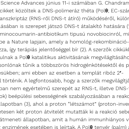
 A Science Advances június 11-i számában G. Chandra
cikket közöltek a DNS-polimeráz théta (Polθ; EC-szám:
nszkriptáz (RNS-ről DNS-t átíró) működéséről, külön
lásában is szerepet játszó DNS-t átalakító hatására (
minocoumarin-antibiotikum tipusú novobiocinról, mi
 be a Nature lapjain, amely a homológ-rekombináció-
a, így terápiás jelentőséggel bír (2). A szerzők cikkü
ulnak a Polθ katalitikus aktivitásának megvilágításá
onlónak tűnik a többszörös hidrogénkötésektől és p
gésükben; ami ebben az esetben a templát ribóz 2′-
l történik. A legfontosabb, hogy a szerzők megvilágítj
ban nem egyértelmű szerepét az RNS-t, illetve DNS-t
dok) beépülési sebességének szabályozásában a reakc
llapotban (3), ahol a proton “létszámot” (proton-inven
etesen két proton átvitelét mutatták ki a reakció seb
tmeneti állapotban, amit a humán immunhiányos vír
z enzimének esetében is leírtak. A Polθ tenyér (palm)