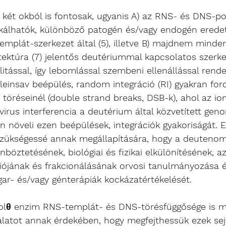
k két okból is fontosak, ugyanis A) az RNS- és DNS-p
ukálhatók, különböző patogén és/vagy endogén eredet
emplát-szerkezet által (5), illetve B) majdnem minden
ektúra (7) jelentős deutériummal kapcsolatos szerke
litással, így lebomlással szembeni ellenállással rende
leinsav beépülés, random integráció (RI) gyakran ford
töréseinél (double strand breaks, DSB-k), ahol az ion
virus interferencia a deutérium által közvetített geno
en növeli ezen beépülések, integrációk gyakoriságát. E
 szükségessé annak megállapítására, hogy a deutenomi
öztetésének, biológiai és fizikai elkülönítésének, a
ójának és frakcionálásának orvosi tanulmányozása é
gar- és/vagy génterápiák kockázatértékelését.
Polθ enzim RNS-templát- és DNS-törésfüggősége is 
álatot annak érdekében, hogy megfejthessük ezek sejt