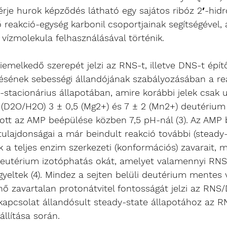
érje hurok képződés látható egy sajátos ribóz 2′-hidro
 reakció-egység karbonil csoportjainak segítségével,
 vízmolekula felhasználásával történik. 
iemelkedő szerepét jelzi az RNS-t, illetve DNS-t épít
ésének sebességi állandójának szabályozásában a re
e-stacionárius állapotában, amire korábbi jelek csak u
 (D2O/H2O) 3 ± 0,5 (Mg2+) és 7 ± 2 (Mn2+) deutérium 
ott az AMP beépülése közben 7,5 pH-nál (3). Az AMP
 tulajdonságai a már beindult reakció további (steady-
k a teljes enzim szerkezeti (konformációs) zavarait, m
deutérium izotóphatás okát, amelyet valamennyi RN
yeltek (4). Mindez a sejten belüli deutérium mentes v
ő zavartalan protonátvitel fontosságát jelzi az RNS
kapcsolat állandósult steady-state állapotához az R
llítása során. 