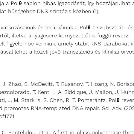
ja a Polθ sablon hibás igazodását, így hozzájárulhat 
t hűségéhez DNS szintézis közben (1). 
avatkozásainak és terápiáinak a Polθ-t szubsztrát- é
től, illetve anyagcsere környezettől is függő reverz 
ell figyelembe venniük, amely stabil RNS-darabokat ír
ssal lehet a közeli jövő transzlációs és klinikai orvo
J. Zhao, S. McDevitt, T. Rusanov, T. Hoang, N. Borison
pezcolorado, T. Kent, L. A. Siddique, J. Mallon, J. Huhn
i, J. M. Stark, X. S. Chen, R. T. Pomerantz. Polθ reve
 promotes RNA-templated DNA repair. Sci. Adv. (2021)
bf1771 
, C. Pantelidou, et al. A first-in-class polymerase thet