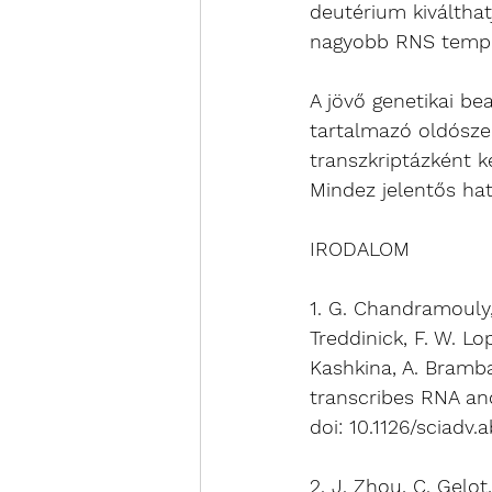
deutérium kiválthat
nagyobb RNS templá
A jövő genetikai be
tartalmazó oldószer
transzkriptázként k
Mindez jelentős hatá
IRODALOM 
1. G. Chandramouly, 
Treddinick, F. W. Lo
Kashkina, A. Brambat
transcribes RNA and
doi: 10.1126/sciadv.a
2. J. Zhou, C. Gelot