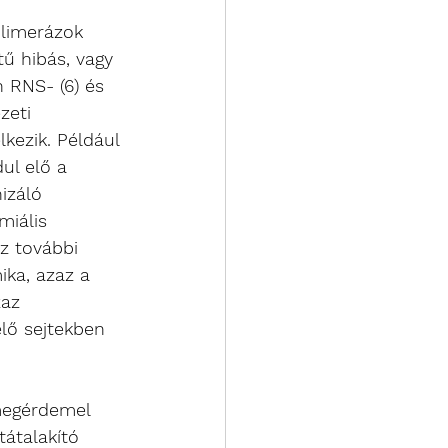
olimerázok 
ű hibás, vagy 
 RNS- (6) és 
zeti 
lkezik. Például 
ul elő a 
izáló 
miális 
z további 
ka, azaz a 
zaz 
lő sejtekben 
megérdemel 
átalakító 