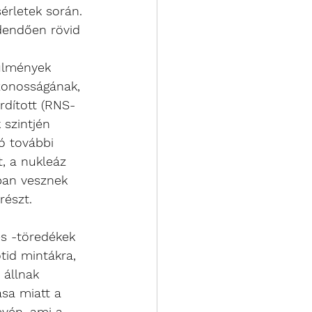
érletek során. 
dendően rövid 
rülmények 
zonosságának, 
rdított (RNS-
szintjén 
ó további 
, a nukleáz 
ban vesznek 
részt. 
és -töredékek 
tid mintákra, 
 állnak 
ása miatt a 
évén, ami a 