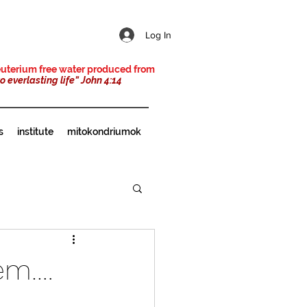
Log In
 deuterium free water produced from
to everlasting life” John 4:14
s
institute
mitokondriumok
nem….