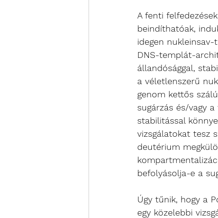
A fenti felfedezése
beindíthatóak, ind
idegen nukleinsav-t
DNS-templát-archit
állandósággal, stabi
a véletlenszerű nuk
genom kettős szálú 
sugárzás és/vagy a 
stabilitással könny
vizsgálatokat tesz
deutérium megkülönb
kompartmentalizáci
befolyásolja-e a su
Úgy tűnik, hogy a 
egy közelebbi vizsg