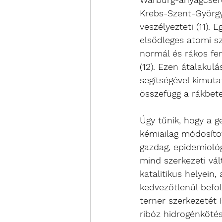
Krebs-Szent-György
veszélyezteti (11). 
elsődleges atomi sz
normál és rákos fen
(12). Ezen átalakul
segítségével kimuta
Úgy tűnik, hogy a g
kémiailag módosíto
gazdag, epidemiológ
mind szerkezeti vál
katalitikus helyein
kedvezőtlenül befol
terner szerkezetét 
ribóz hidrogénkötés