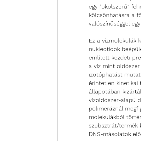
egy “ökölszerű” feh
kölcsönhatásra a fő
valószínűséggel egy
Ez a vízmolekulák k
nukleotidok beépül
említett kezdeti pr
a víz mint oldószer
izotóphatást mutat
érintetlen kinetikai
állapotában kizártá
vízoldószer-alapú 
polimeráznál megfig
molekulákból történ
szubsztrát/termék 
DNS-másolatok előá