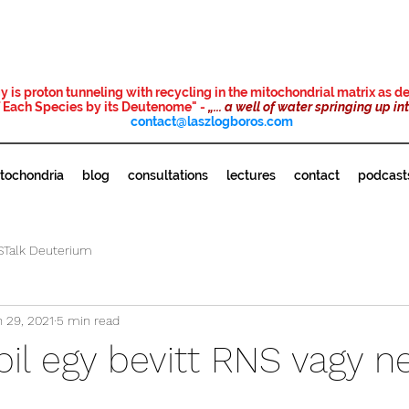
rgy is proton tunneling with recycling in the mitochondrial matrix as
of Each Species by its Deutenome"
-
„... a well of water springing up in
contact@laszlogboros.com
tochondria
blog
consultations
lectures
contact
podcast
STalk Deuterium
 29, 2021
5 min read
bil egy bevitt RNS vagy 