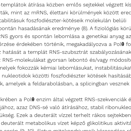
-templátok átírása közben emlős sejtekkel végzett kís
ták, mint az mRNS, élettani körülmények között ere
tabilitásuk foszfodiészter-kötéseik molekulán belüli 
spontán hasadásának eredménye (8). A fiziológiás kö
 RNS gyors és spontán lebomlása a genetikai anyag a
őrzése érdekében történik, megakadályozva a Polθ fo
z hatását a templát RNS-szubsztrát szabályozásának 
z RNS-molekulákat gyorsan lebontó és/vagy módosít
lyek fokozzák kémiai lebomlásukat, instabilitásukat
 nukleotidok közötti foszfodiészter kötések hasításá
ek, amelyek a feldarabolásban, a splicingban vesznek 
ükrében a Polθ enzim által végzett RNS-szekvenciák 
ójához, azaz DNS-sé való átírásához, stabil ribonukleo
kség. Ezek a deuterált vízzel terhelt rákos sejtekben
deuterált metabolikus vízet képző glikolitikus aktivit
során (9, 10), illetve mitokondriumaik károsodása r