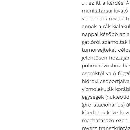
…. ez itt a kérdés!
munkatársai kiváló 
vehemens reverz tra
annak a rák kialaku
nappal később az a
gátlóról számoltak
tumorsejteket célozz
jelentősen hozzájár
polimerázokhoz has
cseréktől való füg
hidroxilcsoportjaiva
vízmolekulák koráb
egységek (nukleoti
(pre-stacionárius) á
kísérletek következ
meghatározó ezen á
reverz transzkriptá