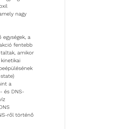
xil 
 amely nagy 
ő egységek, a 
akció fentebb 
taltak, amikor 
kinetikai 
 beépülésének 
state) 
int a 
S- és DNS-
íz 
/DNS 
NS-ről történő 