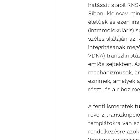
hatásait stabil RNS
Ribonukleinsav-min
életűek és ezen ins
(intramolekuláris) 
széles skáláján az
integritásának meg
>DNA) transzkriptá
emlős sejtekben. A
mechanizmusok, ame
eznimek, amelyek a
részt, és a ribozim
A fenti ismeretek t
reverz transzkripci
templátokra van szü
rendelkezésre azok 
Warburg-anyagcsere 