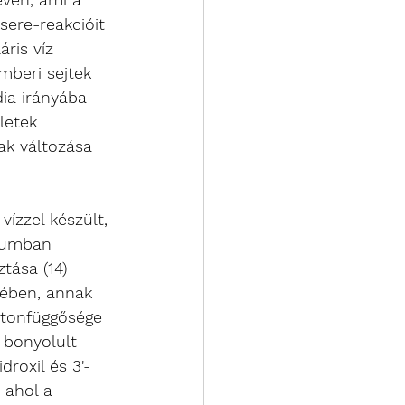
ere-reakcióit 
áris víz 
mberi sejtek 
ia irányába 
letek 
ak változása 
ízzel készült, 
riumban 
tása (14) 
gében, annak 
otonfüggősége 
 bonyolult 
roxil és 3'-
 ahol a 